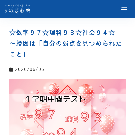
☆数学９７☆理科９３☆社会９４☆
～勝因は「自分の弱点を見つめられた
こと」
2026/06/06