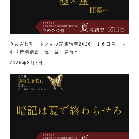
うめざわ塾 ホンキの夏期講習2026 １６日目 ～
中３特別講習 極×盆 開幕へ
2026年8月7日