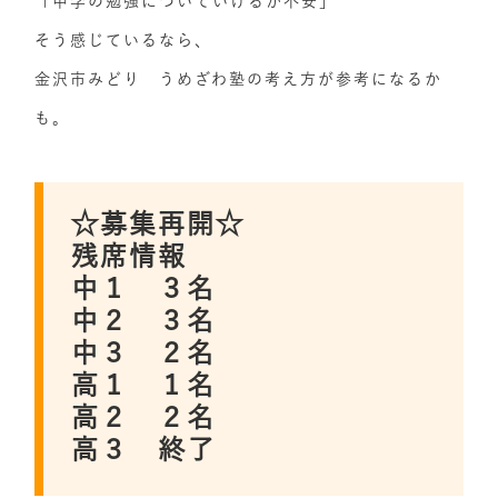
「中学の勉強についていけるか不安」
そう感じているなら、
金沢市みどり うめざわ塾の考え方が参考になるか
も。
☆募集再開☆
残席情報
中１ ３名
中２ ３名
中３ ２名
高１ １名
高２ ２名
高３ 終了