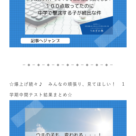
－＊－＊－＊－＊－＊－＊－＊－＊－＊－
☆爆上げ続々♪ みんなの頑張り、見てほしい！ １
学期中間テスト結果まとめ☆