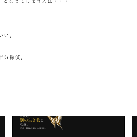
?」となってしまう人は・・・
いい。
半分探偵。