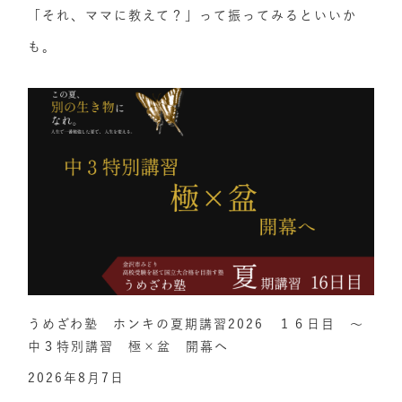
「それ、ママに教えて？」って振ってみるといいか
も。
うめざわ塾 ホンキの夏期講習2026 １６日目 ～
中３特別講習 極×盆 開幕へ
2026年8月7日