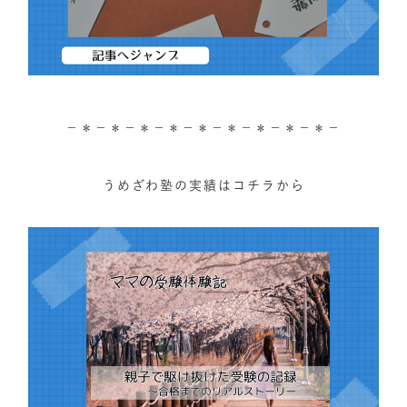
－＊－＊－＊－＊－＊－＊－＊－＊－＊－
うめざわ塾の実績はコチラから