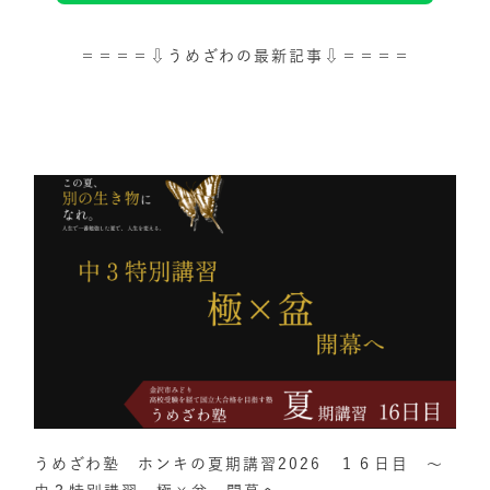
＝＝＝＝⇩うめざわの最新記事⇩＝＝＝＝
うめざわ塾 ホンキの夏期講習2026 １６日目 ～