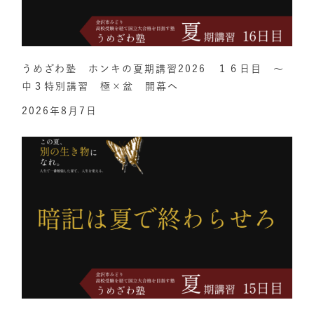
うめざわ塾 ホンキの夏期講習2026 １６日目 ～
中３特別講習 極×盆 開幕へ
2026年8月7日