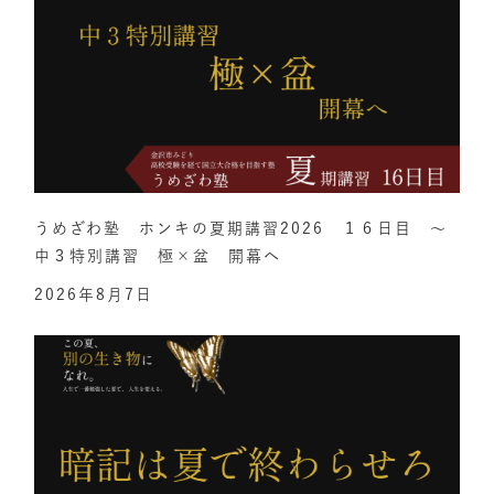
うめざわ塾 ホンキの夏期講習2026 １６日目 ～
中３特別講習 極×盆 開幕へ
2026年8月7日