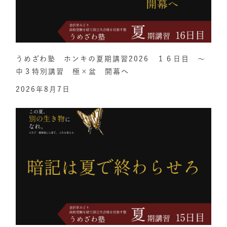
うめざわ塾 ホンキの夏期講習2026 １６日目 ～
中３特別講習 極×盆 開幕へ
2026年8月7日