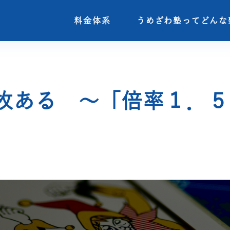
料金体系
料金体系
うめざわ塾ってどんな
うめざわ塾ってどんな
枚ある ～「倍率１．５