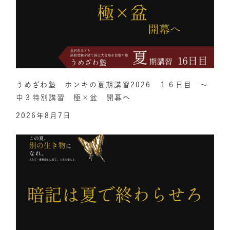
うめざわ塾 ホンキの夏期講習2026 １６日目 ～
中３特別講習 極×盆 開幕へ
2026年8月7日