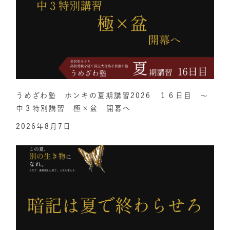
うめざわ塾 ホンキの夏期講習2026 １６日目 ～
中３特別講習 極×盆 開幕へ
2026年8月7日