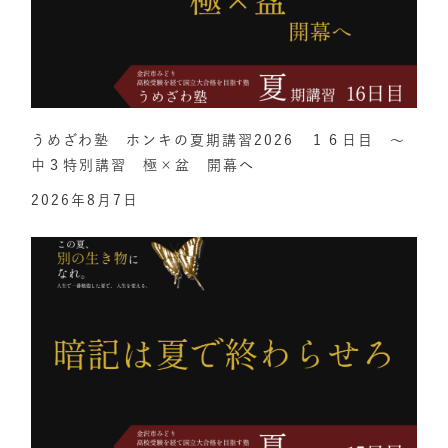
うめざわ塾 ホンキの夏期講習2026 １６日目 ～
中３特別講習 極×盆 開幕へ
2026年8月7日