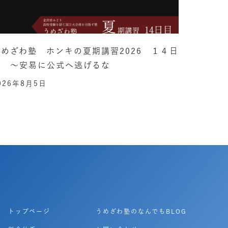
うめざわ塾 ホンキの夏期講習2026 １４日
目 ～安易に公式へ逃げるな
026年8月5日
トップページ
うめざわ塾のなんでもBLOG