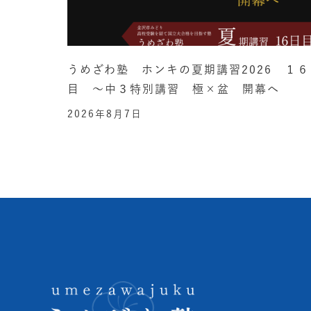
うめざわ塾 ホンキの夏期講習2026 １６
目 ～中３特別講習 極×盆 開幕へ
2026年8月7日