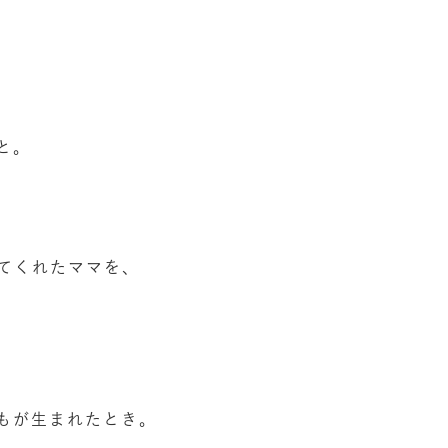
と。
てくれたママを、
、
もが生まれたとき。