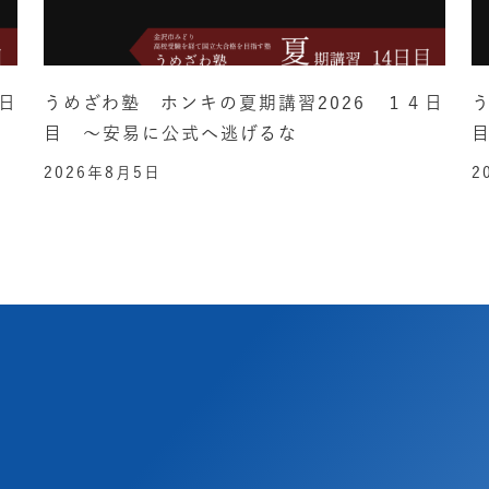
日
うめざわ塾 ホンキの夏期講習2026 １４日
目 ～安易に公式へ逃げるな
2026年8月5日
2