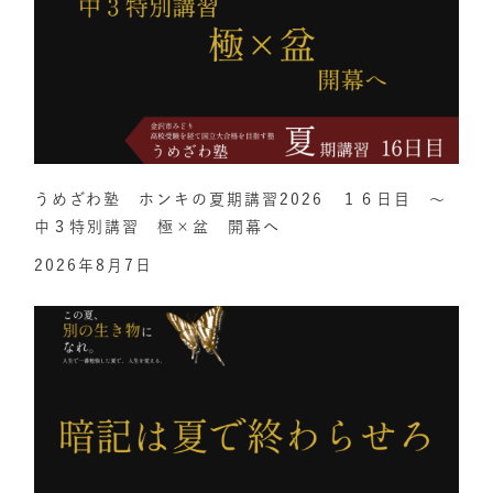
うめざわ塾 ホンキの夏期講習2026 １６日目 ～
中３特別講習 極×盆 開幕へ
2026年8月7日