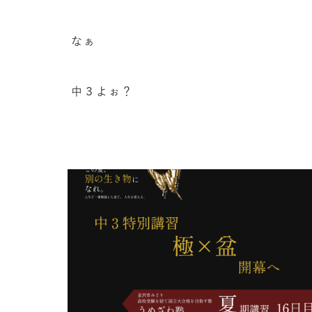
なぁ
中３よぉ？