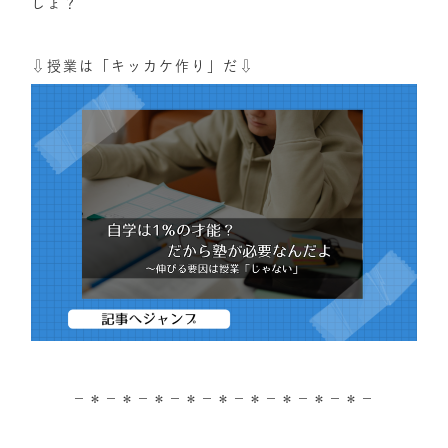
しょ？
⇩授業は「キッカケ作り」だ⇩
－＊－＊－＊－＊－＊－＊－＊－＊－＊－