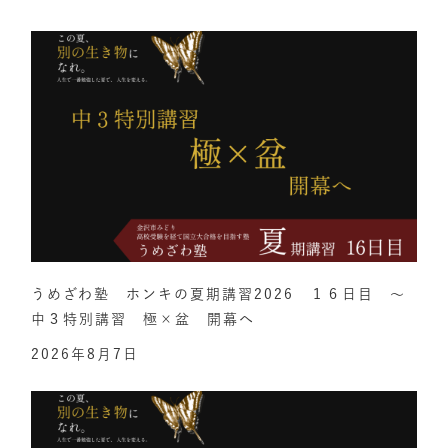
うめざわ塾 ホンキの夏期講習2026 １６日目 ～
中３特別講習 極×盆 開幕へ
2026年8月7日