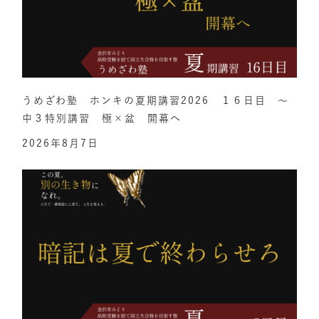
うめざわ塾 ホンキの夏期講習2026 １６日目 ～
中３特別講習 極×盆 開幕へ
2026年8月7日