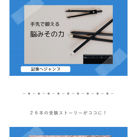
－＊－＊－＊－＊－＊－＊－＊－＊－＊－
２６本の受験ストーリーがココに！