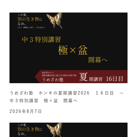
うめざわ塾 ホンキの夏期講習2026 １６日目 ～
中３特別講習 極×盆 開幕へ
2026年8月7日