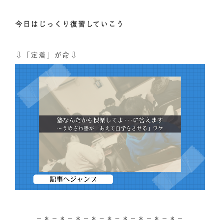
今日はじっくり復習していこう
⇩「定着」が命⇩
－＊－＊－＊－＊－＊－＊－＊－＊－＊－