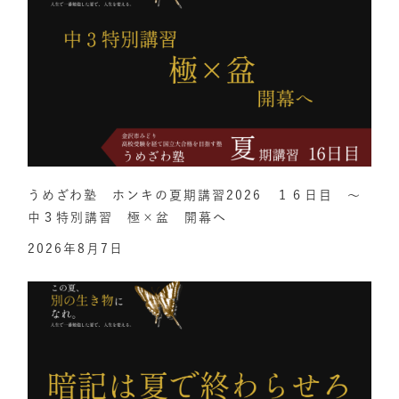
うめざわ塾 ホンキの夏期講習2026 １６日目 ～
中３特別講習 極×盆 開幕へ
2026年8月7日