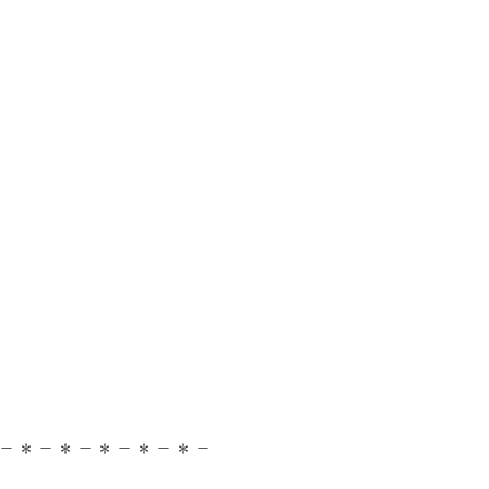
＊－＊－＊－＊－＊－​​