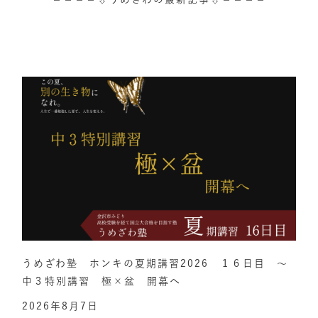
うめざわ塾 ホンキの夏期講習2026 １６日目 ～
中３特別講習 極×盆 開幕へ
2026年8月7日