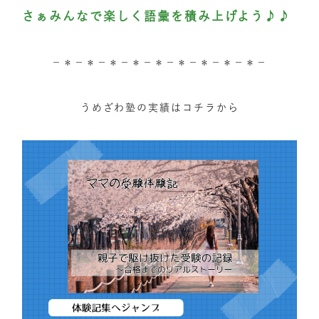
さぁみんなで楽しく語彙を積み上げよう♪♪
－＊－＊－＊－＊－＊－＊－＊－＊－＊－
うめざわ塾の実績はコチラから