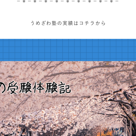
－＊－＊－＊－＊－＊－＊－＊－＊－＊－
うめざわ塾の実績はコチラから