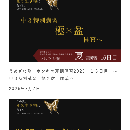
うめざわ塾 ホンキの夏期講習2026 １６日目 ～
中３特別講習 極×盆 開幕へ
2026年8月7日