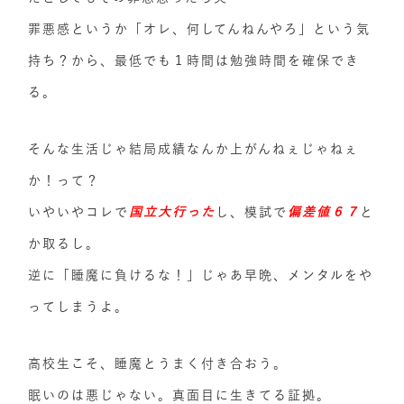
罪悪感というか「オレ、何してんねんやろ」という気
持ち？から、最低でも１時間は勉強時間を確保でき
る。
そんな生活じゃ結局成績なんか上がんねぇじゃねぇ
か！って？
いやいやコレで
国立大行った
し、模試で
偏差値６７
と
か取るし。
逆に「睡魔に負けるな！」じゃあ早晩、メンタルをや
ってしまうよ。
高校生こそ、睡魔とうまく付き合おう。
眠いのは悪じゃない。真面目に生きてる証拠。