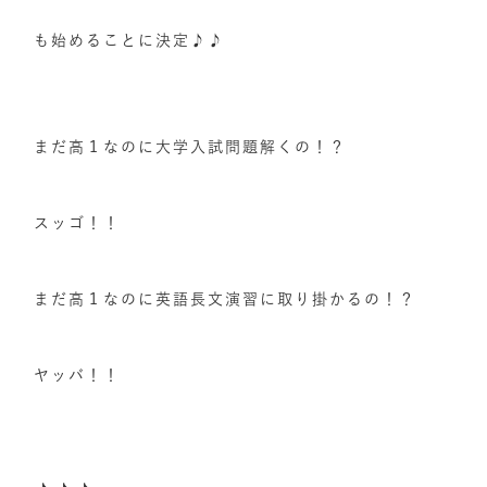
も始めることに決定♪♪
まだ高１なのに大学入試問題解くの！？
スッゴ！！
まだ高１なのに英語長文演習に取り掛かるの！？
ヤッバ！！