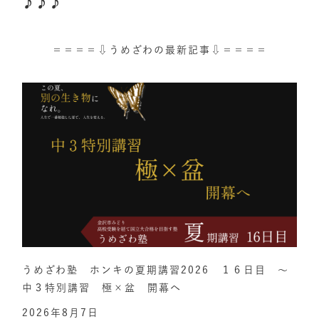
♪♪♪
＝＝＝＝⇩うめざわの最新記事⇩＝＝＝＝
うめざわ塾 ホンキの夏期講習2026 １６日目 ～
中３特別講習 極×盆 開幕へ
2026年8月7日