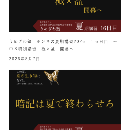
うめざわ塾 ホンキの夏期講習2026 １６日目 ～
中３特別講習 極×盆 開幕へ
2026年8月7日