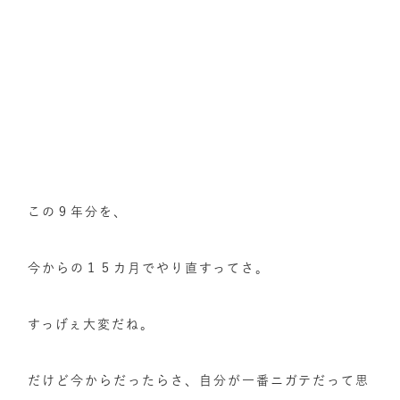
この９年分を、
今からの１５カ月でやり直すってさ。
すっげぇ大変だね。
だけど今からだったらさ、自分が一番ニガテだって思