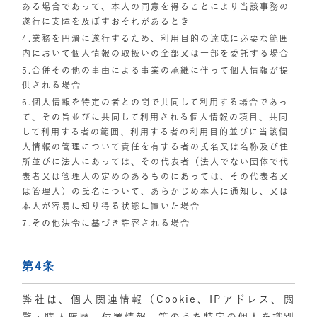
ある場合であって、本人の同意を得ることにより当該事務の
遂行に支障を及ぼすおそれがあるとき
4.業務を円滑に遂行するため、利用目的の達成に必要な範囲
内において個人情報の取扱いの全部又は一部を委託する場合
5.合併その他の事由による事業の承継に伴って個人情報が提
供される場合
6.個人情報を特定の者との間で共同して利用する場合であっ
て、その旨並びに共同して利用される個人情報の項目、共同
して利用する者の範囲、利用する者の利用目的並びに当該個
人情報の管理について責任を有する者の氏名又は名称及び住
所並びに法人にあっては、その代表者（法人でない団体で代
表者又は管理人の定めのあるものにあっては、その代表者又
は管理人）の氏名について、あらかじめ本人に通知し、又は
本人が容易に知り得る状態に置いた場合
7.その他法令に基づき許容される場合
第4条
弊社は、個人関連情報（Cookie、IPアドレス、閲