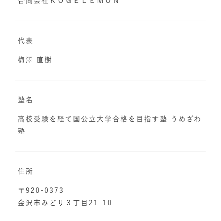
合同会社ＫＯＧＥＬＥＭＯＮ
代表
梅澤 直樹
塾名
高校受験を経て国公立大学合格を目指す塾 うめざわ
塾
住所
〒920-0373
金沢市みどり３丁目21-10