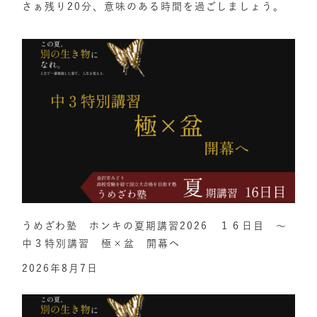
さぁ残り20分、意味のある時間を過ごしましょう。
うめざわ塾 ホンキの夏期講習2026 １６日目 ～
中３特別講習 極×盆 開幕へ
2026年8月7日