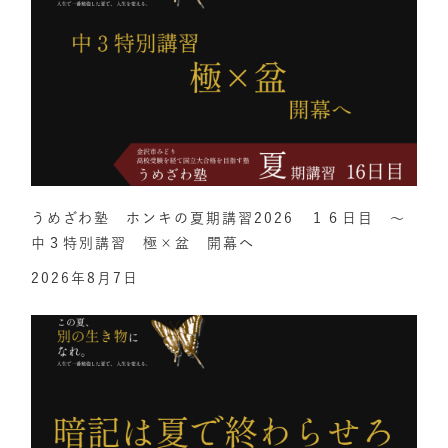
うめざわ塾 ホンキの夏期講習2026 １６日目 ～
中３特別講習 極×盆 開幕へ
2026年8月7日