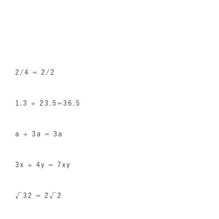
2/4 = 2/2
1.3 + 23.5=36.5
a + 3a = 3a
3x + 4y = 7xy
√32 = 2√2