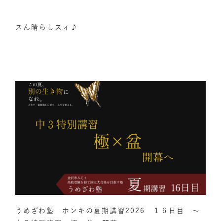
スん晴らしスィ♪
うめざわ塾 ホンキの夏期講習2026 １６日目 ～