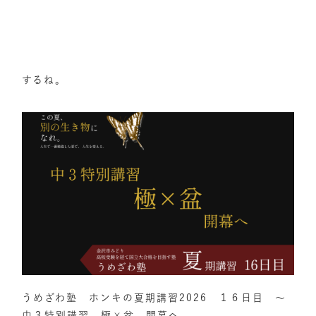
するね。
うめざわ塾 ホンキの夏期講習2026 １６日目 ～
中３特別講習 極×盆 開幕へ