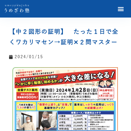
【中２図形の証明】 たった１日で全
くワカリマセン→証明✕２問マスター
2024/01/15