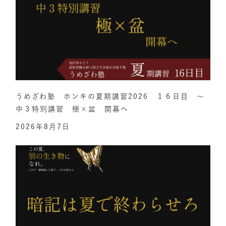
うめざわ塾 ホンキの夏期講習2026 １６日目 ～
中３特別講習 極×盆 開幕へ
2026年8月7日