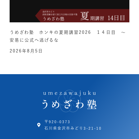
うめざわ塾 ホンキの夏期講習2026 １４日目 ～
安易に公式へ逃げるな
2026年8月5日
〒920-0373
石川県金沢市みどり3-21-10