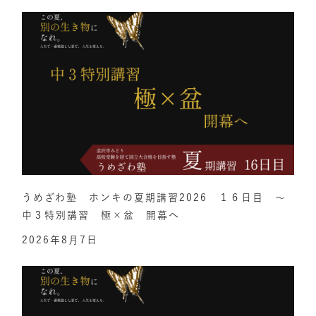
うめざわ塾 ホンキの夏期講習2026 １６日目 ～
中３特別講習 極×盆 開幕へ
2026年8月7日