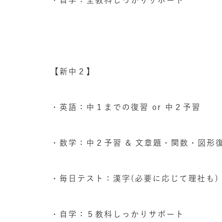
・自学：全教科しっかりサポート
【新中２】
・英語：中１までの復習 or 中２予習
・数学：中２予習 & 文章題・関数・図形
・毎日テスト：漢字(必要に応じて理社も)
・自学：５教科しっかりサポート