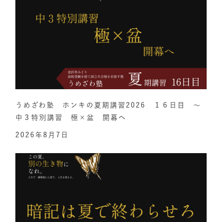
うめざわ塾 ホンキの夏期講習2026 １６日目 ～
中３特別講習 極×盆 開幕へ
2026年8月7日