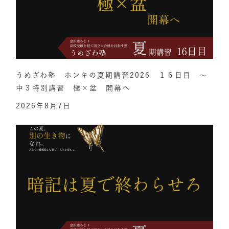
うめざわ塾 ホンキの夏期講習2026 １６日目 ～
中３特別講習 極×盆 開幕へ
2026年8月7日