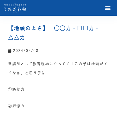
【地頭のよさ】 ◯◯力・□□力・
△△力
2024/02/08
塾講師として教育現場に立ってて「この子は地頭がイ
イなぁ」と思う子は
①語彙力
②記憶力