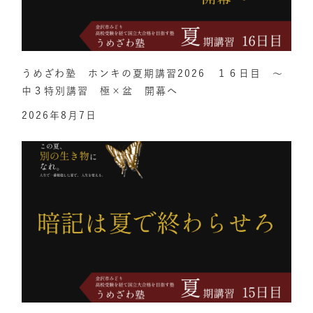
うめざわ塾 ホンキの夏期講習2026 １６日目 ～
中３特別講習 極×盆 開幕へ
2026年8月7日