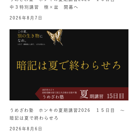
中３特別講習 極×盆 開幕へ
2026年8月7日
うめざわ塾 ホンキの夏期講習2026 １５日目 ～
暗記は夏で終わらせろ
2026年8月6日