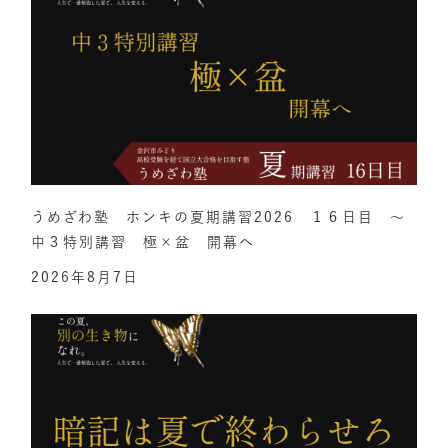
うめざわ塾 ホンキの夏期講習2026 １６日目 ～
中３特別講習 極×盆 開幕へ
2026年8月7日