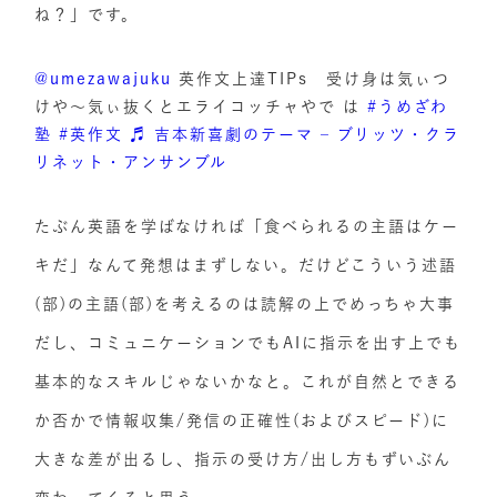
ね？」です。
@umezawajuku
英作文上達TIPs 受け身は気ぃつ
けや〜気ぃ抜くとエライコッチャやで は
#うめざわ
塾
#英作文
♬ 吉本新喜劇のテーマ – ブリッツ・クラ
リネット・アンサンブル
たぶん英語を学ばなければ「食べられるの主語はケー
キだ」なんて発想はまずしない。だけどこういう述語
(部)の主語(部)を考えるのは読解の上でめっちゃ大事
だし、コミュニケーションでもAIに指示を出す上でも
基本的なスキルじゃないかなと。これが自然とできる
か否かで情報収集/発信の正確性(およびスピード)に
大きな差が出るし、指示の受け方/出し方もずいぶん