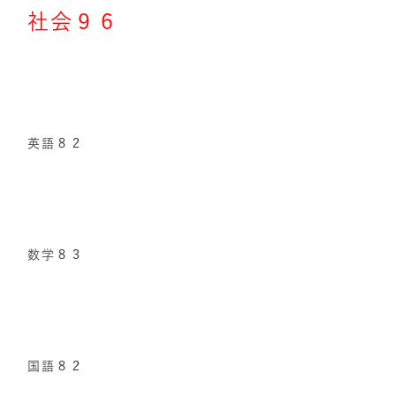
社会９６
英語８２
数学８３
国語８２