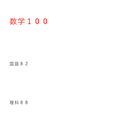
数学１００
国語８２
理科８８