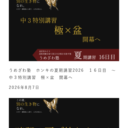
うめざわ塾 ホンキの夏期講習2026 １６日目 ～
中３特別講習 極×盆 開幕へ
2026年8月7日