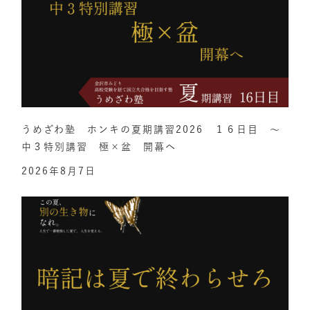
うめざわ塾 ホンキの夏期講習2026 １６日目 ～
中３特別講習 極×盆 開幕へ
2026年8月7日