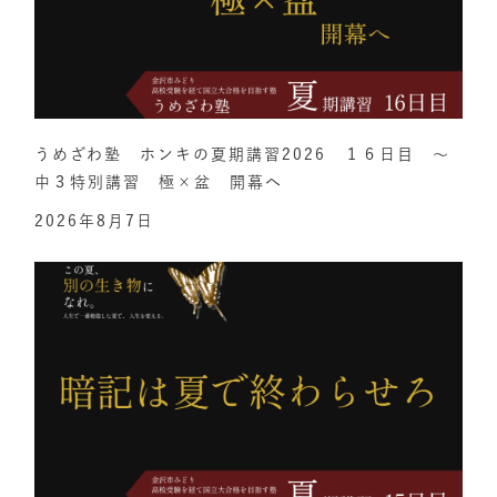
うめざわ塾 ホンキの夏期講習2026 １６日目 ～
中３特別講習 極×盆 開幕へ
2026年8月7日