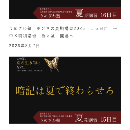
うめざわ塾 ホンキの夏期講習2026 １６日目 ～
中３特別講習 極×盆 開幕へ
2026年8月7日